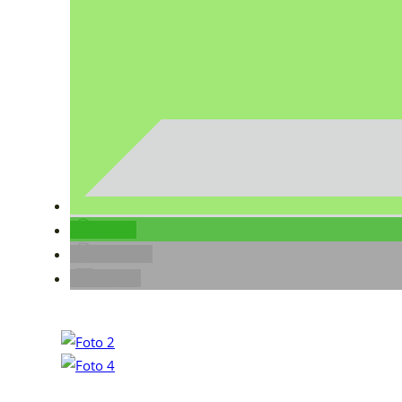
teilen
drucken
E-Mail