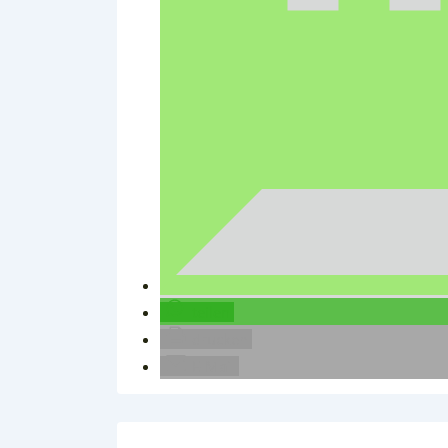
teilen
drucken
E-Mail