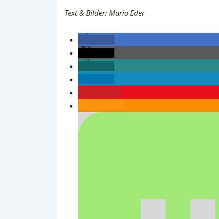
Text & Bilder: Mario Eder
teilen
teilen
teilen
teilen
merken
RSS-feed