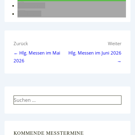
drucken
E-Mail
Beitragsnavigation
Zurück
Weiter
← Hlg. Messen im Mai
Hlg. Messen im Juni 2026
2026
→
Suchen
nach:
KOMMENDE MESSTERMINE