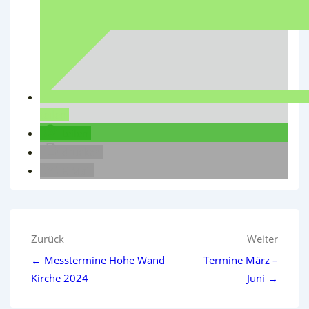
teilen
teilen
drucken
E-Mail
Beitragsnavigation
Zurück
Weiter
← Messtermine Hohe Wand
Termine März –
Kirche 2024
Juni →