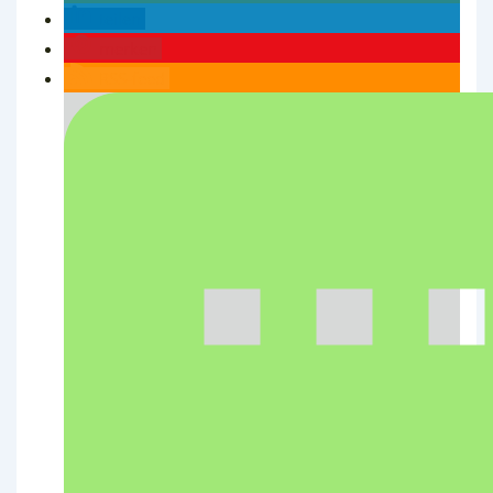
teilen
merken
RSS-feed